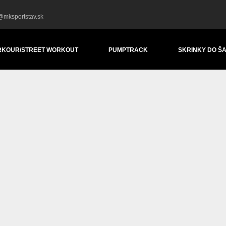
@mksportstav.sk
RKOUR/STREET WORKOUT
PUMPTRACK
SKRINKY DO Š
NESS ZARIADENIA KELTON