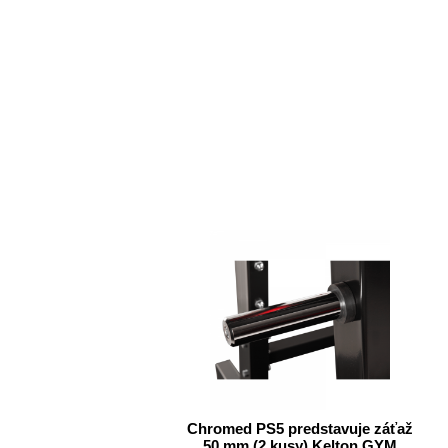
Chromed PS5 predstavuje záťaž
50 mm (2 kusy) Kelton GYM