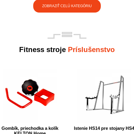
ZOBRAZIŤ CELÚ KATEGÓRIU
Fitness stroje
Príslušenstvo
Gombík, priechodka a kolík
Istenie HS14 pre stojany HS
KELTON Home