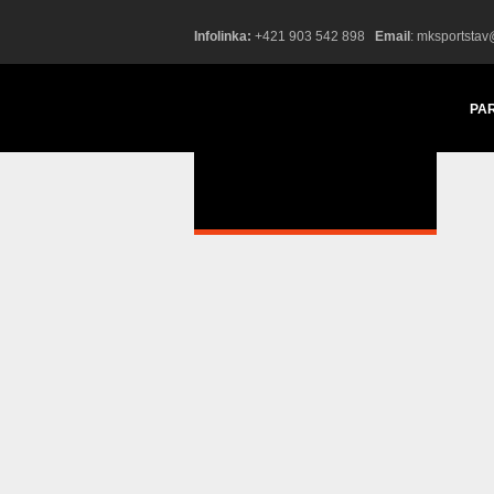
Infolinka:
+421 903 542 898
Email
:
mksportstav
PA
FIT