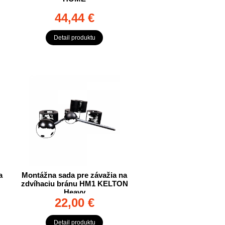
44,44 €
Detail produktu
a
Montážna sada pre závažia na
zdvíhaciu bránu HM1 KELTON
Heavy
22,00 €
Detail produktu