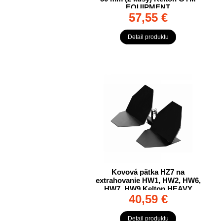
EQUIPMENT
57,55 €
Detail produktu
Kovová pätka HZ7 na
extrahovanie HW1, HW2, HW6,
HW7, HW9 Kelton HEAVY
40,59 €
Detail produktu