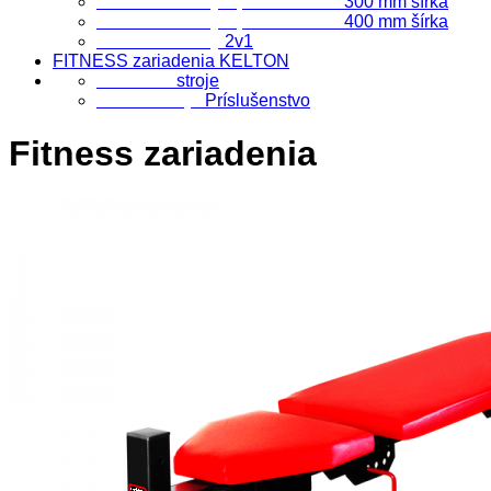
Šatňové skrinky s priehradkami
300 mm šírka
Šatňové skrinky s priehradkami
400 mm šírka
Šatňové skrinky
2v1
FITNESS zariadenia KELTON
FITNESS
stroje
Fitness stroje
Príslušenstvo
Fitness zariadenia