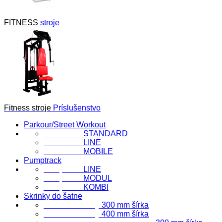
FITNESS
stroje
Fitness stroje
Príslušenstvo
Parkour/Street Workout
FlowParks
STANDARD
FlowParks
LINE
FlowParks
MOBILE
Pumptrack
Pumptrack
LINE
Pumptrack
MODUL
Pumptrack
KOMBI
Skrinky do šatne
Šatňové skrinky
300 mm šírka
Šatňové skrinky
400 mm šírka