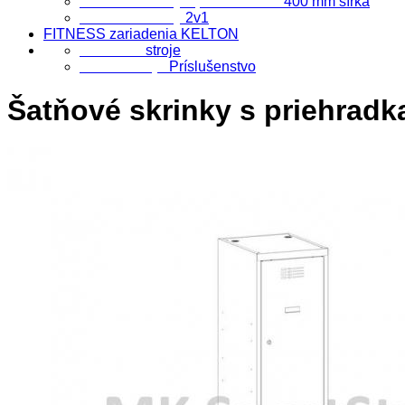
Šatňové skrinky s priehradkami
400 mm šírka
Šatňové skrinky
2v1
FITNESS zariadenia KELTON
FITNESS
stroje
Fitness stroje
Príslušenstvo
Šatňové skrinky s priehradk