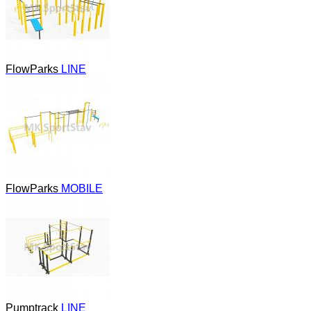
FlowParks
LINE
FlowParks
MOBILE
Pumptrack
LINE