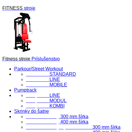
FITNESS
stroje
Fitness stroje
Príslušenstvo
Parkour/Street Workout
FlowParks
STANDARD
FlowParks
LINE
FlowParks
MOBILE
Pumptrack
Pumptrack
LINE
Pumptrack
MODUL
Pumptrack
KOMBI
Skrinky do šatne
Šatňové skrinky
300 mm šírka
Šatňové skrinky
400 mm šírka
Šatňové skrinky s priehradkami
300 mm šírka