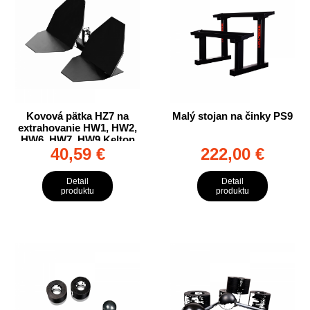
Kovová pätka HZ7 na
Malý stojan na činky PS9
extrahovanie HW1, HW2,
HW6, HW7, HW9 Kelton
40,59 €
222,00 €
HEAVY
Detail
Detail
produktu
produktu