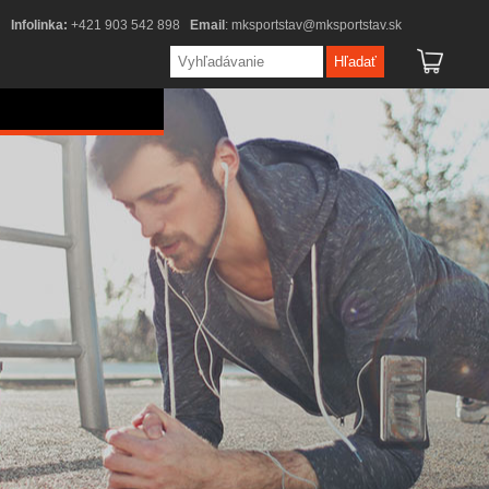
Infolinka:
+421 903 542 898
Email
:
mksportstav@mksportstav.sk