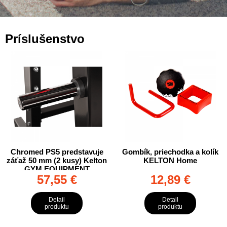
Príslušenstvo
Chromed PS5 predstavuje
Gombík, priechodka a kolík
záťaž 50 mm (2 kusy) Kelton
KELTON Home
GYM EQUIPMENT
57,55 €
12,89 €
Detail
Detail
produktu
produktu