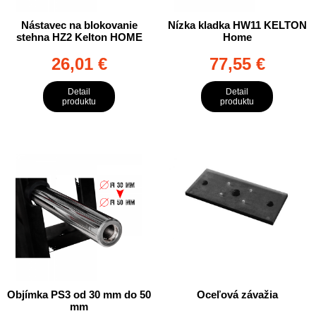
Nástavec na blokovanie
Nízka kladka HW11 KELTON
stehna HZ2 Kelton HOME
Home
26,01 €
77,55 €
Detail
Detail
produktu
produktu
Objímka PS3 od 30 mm do 50
Oceľová závažia
mm